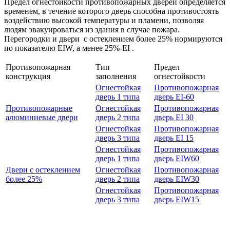
Предел огнестойкости противопожарных дверей определяется
временем, в течение которого дверь способна противостоять
воздействию высокой температуры и пламени, позволяя
людям эвакуироваться из здания в случае пожара.
Перегородки и двери с остеклением более 25% нормируются
по показателю EIW, а менее 25%-EI .
Противопожарная
Тип
Предел
конструкция
заполнения
огнестойкости
Огнестойкая
Противопожарная
дверь 1 типа
дверь EI-60
Противопожарные
Огнестойкая
Противопожарная
алюминиевые двери
дверь 2 типа
дверь EI 30
Огнестойкая
Противопожарная
дверь 3 типа
дверь EI 15
Огнестойкая
Противопожарная
дверь 1 типа
дверь ЕIW60
Двери с остеклением
Огнестойкая
Противопожарная
более 25%
дверь 2 типа
дверь ЕIW30
Огнестойкая
Противопожарная
дверь 3 типа
дверь ЕIW15